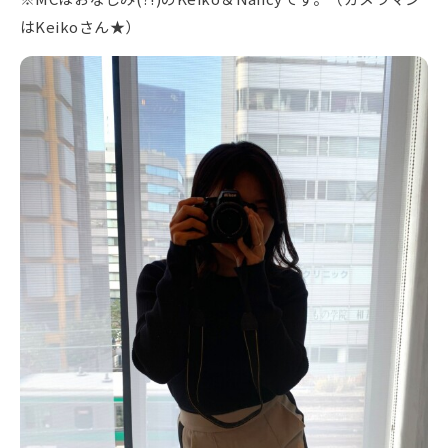
はKeikoさん★）